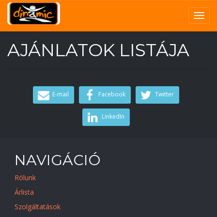
Navig
átkap
Ugrás
AJÁNLATOK LISTÁJA
a
tartalomra
E-mail
Facebook
Twitter
LinkedIn
NAVIGÁCIÓ
Rólunk
Árlista
Szolgáltatások