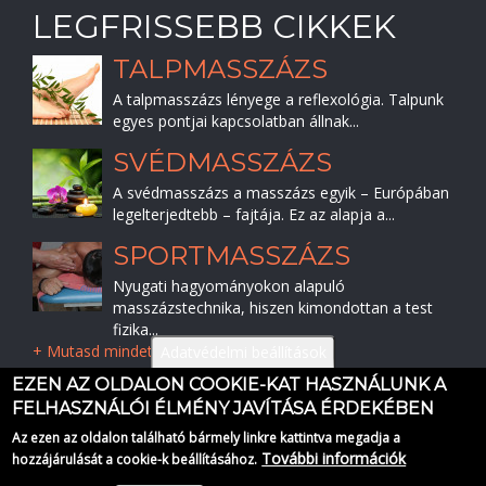
LEGFRISSEBB CIKKEK
TALPMASSZÁZS
A talpmasszázs lényege a reflexológia. Talpunk
egyes pontjai kapcsolatban állnak...
SVÉDMASSZÁZS
A svédmasszázs a masszázs egyik – Európában
legelterjedtebb – fajtája. Ez az alapja a...
SPORTMASSZÁZS
Nyugati hagyományokon alapuló
masszázstechnika, hiszen kimondottan a test
fizika...
+ Mutasd mindet
Adatvédelmi beállítások
EZEN AZ OLDALON COOKIE-KAT HASZNÁLUNK A
NYELVEK
FELHASZNÁLÓI ÉLMÉNY JAVÍTÁSA ÉRDEKÉBEN
Az ezen az oldalon található bármely linkre kattintva megadja a
English
További információk
hozzájárulását a cookie-k beállításához.
Magyar