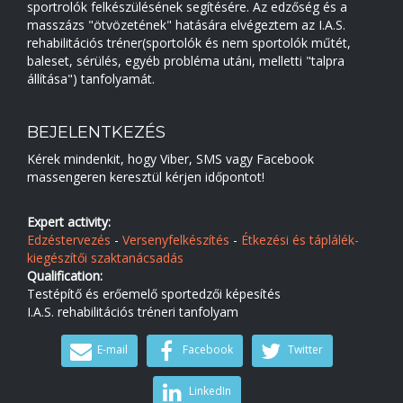
sportrolók felkészülésének segítésére. Az edzőség és a
masszázs "ötvözetének" hatására elvégeztem az I.A.S.
rehabilitációs tréner(sportolók és nem sportolók műtét,
baleset, sérülés, egyéb probléma utáni, melletti "talpra
állítása") tanfolyamát.
BEJELENTKEZÉS
Kérek mindenkit, hogy Viber, SMS vagy Facebook
massengeren keresztül kérjen időpontot!
Expert activity:
Edzéstervezés
-
Versenyfelkészítés
-
Étkezési és táplálék-
kiegészítői szaktanácsadás
Qualification:
Testépítő és erőemelő sportedzői képesítés
I.A.S. rehabilitációs tréneri tanfolyam
E-mail
Facebook
Twitter
LinkedIn