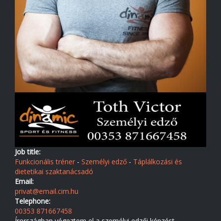
Job title:
Funkcionális tréner
-
Személyi edző
-
Táplálkozási és
dietetikai szaktanácsadó
Email:
privat@email.cim.hu
Telephone:
00353 871667458
Írországban végeztem el a személyi edzői képzést.