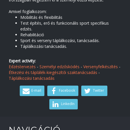
Amivel foglalkozom:
Mobilitás és flexibilitás
Test építés, erő és funkcionális sport specifikus
edzés.
Rehabilitáció
Sport és verseny táplálkozási, tanácsadás.
Táplálkozási tanácsadás.
Expert activity:
Edzéstervezés
-
Személyi edzősködés
-
Versenyfelkészítés
-
Étkezési és táplálék-kiegészítői szaktanácsadás
-
Táplálkozási tanácsadás
E-mail
Facebook
Twitter
LinkedIn
NAVIGÁCIÓ