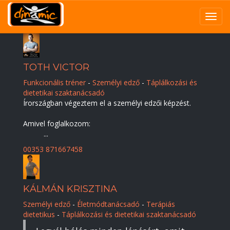
Navig
átkap
Ugrás
a
tartalomra
TOTH VICTOR
Funkcionális tréner
-
Személyi edző
-
Táplálkozási és
dietetikai szaktanácsadó
Írországban végeztem el a személyi edzői képzést.
Amivel foglalkozom:
...
00353 871667458
KÁLMÁN KRISZTINA
Személyi edző
-
Életmódtanácsadó
-
Terápiás
dietetikus
-
Táplálkozási és dietetikai szaktanácsadó