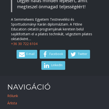
Legyél hálás minden lépésért, amit
megteszel önmagad teljességéért!
A Semmelweis Egyetem Testnevelési és
Sporttudományi Karán diplomáztam. A Fitline
Education oktatói programjának keretein belül
sajátítottam el a pilates technikát, végeztem pilates
oktatóként....
+36 30 722 6104
E-mail
Facebook
Twitter
LinkedIn
NAVIGÁCIÓ
Rólunk
Árlista