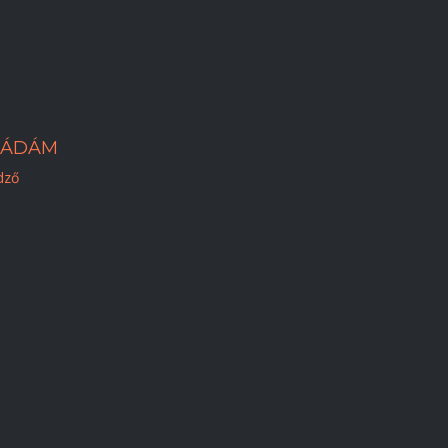
 ÁDÁM
dző