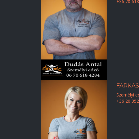
+36 70 618
FARKAS
Személyi e
+36 20 352