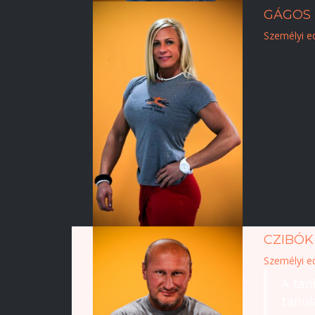
GÁGOS 
Személyi e
CZIBÓK
Személyi e
A tan
tanul