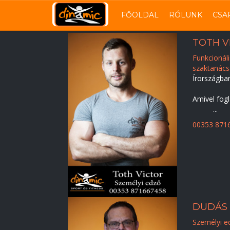
FŐOLDAL
RÓLUNK
CSA
Ugrás
TOTH V
a
Funkcionáli
tartalomra
szaktanác
Írországba
Amivel fog
...
00353 871
DUDÁS
Személyi e