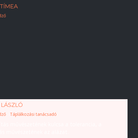
TÍMEA
dző
 LÁSZLÓ
dző
-
Táplálkozási tanácsadó
ítás művészetének kulcsa a tolerancia, a
ás művészetének az alázat.