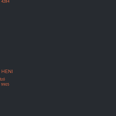
 4284
 HENI
dző
 9905