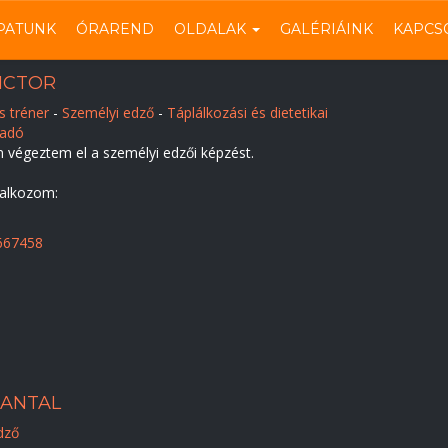
PATUNK
ÓRAREND
OLDALAK
GALÉRIÁINK
KAPCS
ICTOR
s tréner
-
Személyi edző
-
Táplálkozási és dietetikai
sadó
n végeztem el a személyi edzői képzést.
lalkozom:
667458
 ANTAL
dző