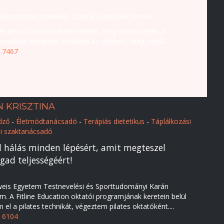
l köszöntök mindenkit, Czibók Lászlónak hívnak.
ve járok kondicionálótermekbe, még annak idején a
orszakban kezdtem. Azokban az időkben, még edzők...
 7467
 KRISZTINA
dző
-
Életmódtanácsadó
-
Terápiás dietetikus
-
Táplálkozási
ai szaktanácsadó
l hálás minden lépésért, amit megteszel
ad teljességéért!
is Egyetem Testnevelési és Sporttudományi Karán
. A Fitline Education oktatói programjának keretein belül
m el a pilates technikát, végeztem pilates oktatóként....
 6104