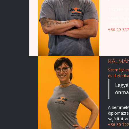
Tisztelette
Közel 30 é
“pincés” k
+36 20 357
KÁLMÁN
Személyi e
és dietetik
Legyé
önmag
A Semmelwe
diplomáztam
sajátította
+36 30 722